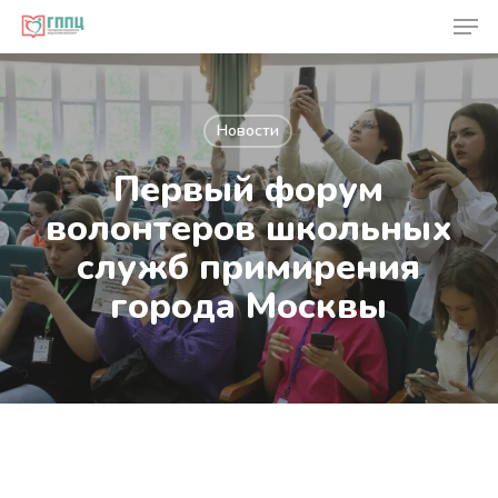
Skip
Men
to
Close
main
Men
content
Новости
Первый форум
волонтеров школьных
служб примирения
города Москвы