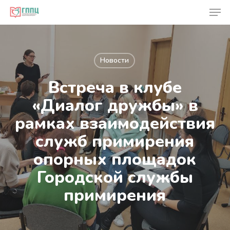
Skip
Men
to
Close
main
Men
content
Новости
Встреча в клубе
«Диалог дружбы» в
рамках взаимодействия
служб примирения
опорных площадок
Городской службы
примирения